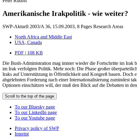
Peter Rudolf
Amerikanische Irakpolitik - wie weiter?
SWP-Aktuell 2003/A 36, 15.09.2003, 8 Pages
Research Areas
North Africa and Middle East
USA, Canada
PDF | 108 KB
Die Bush-Administration mag immer wieder die Fortschritte im Irak b
im Irak verfolgten Politik. Mehr noch: Die Phase großer überparteil
Iraks auf Unterstützung in Öffentlichkeit und Kongreß bauen. Doch 
abgelehnten Forderung nach einer Internationalisierung zumindest tak
Optionen einschätzen will, der muß den Blick auf die Debatten in de
Scroll to the top of the page
To our Bluesky page
To our LinkedIn page
To our Youtube page
Privacy policy of SWP
Imprint