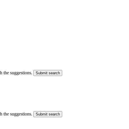
gh the suggestions.
Submit search
gh the suggestions.
Submit search