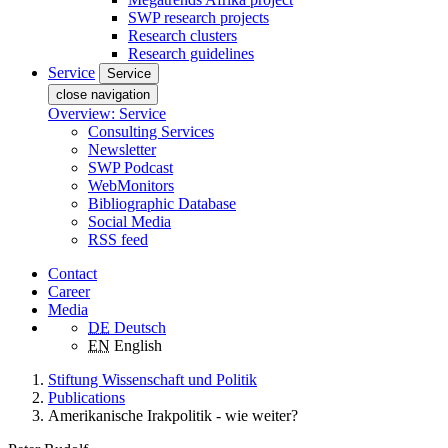
SWP research projects
Research clusters
Research guidelines
Service
Service
close navigation
Overview: Service
Consulting Services
Newsletter
SWP Podcast
WebMonitors
Bibliographic Database
Social Media
RSS feed
Contact
Career
Media
DE
Deutsch
EN
English
Stiftung Wissenschaft und Politik
Publications
Amerikanische Irakpolitik - wie weiter?