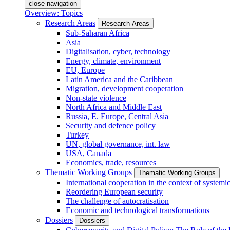
close navigation
Overview: Topics
Research Areas
Research Areas
Sub-Saharan Africa
Asia
Digitalisation, cyber, technology
Energy, climate, environment
EU, Europe
Latin America and the Caribbean
Migration, development cooperation
Non-state violence
North Africa and Middle East
Russia, E. Europe, Central Asia
Security and defence policy
Turkey
UN, global governance, int. law
USA, Canada
Economics, trade, resources
Thematic Working Groups
Thematic Working Groups
International cooperation in the context of systemic
Reordering European security
The challenge of autocratisation
Economic and technological transformations
Dossiers
Dossiers