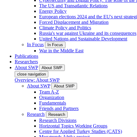
Cybersecurity and Digital Policy: The Role of the Di
The US and Transatlantic Relations
Energy Policy
European elections 2024 and the EU's next strateg
Forced Displacement and Migration
Climate Policy and Politics
Russia's war against Ukraine and its consequences
United Nations and Sustainable Development
In Focus
In Focus
War in the Middle East
Publications
Researchers
About SWP
About SWP
close navigation
Overview: About SWP
About SWP
About SWP
Team A-Z
Organization
Fundamentals
Friends and Partners
Research
Research
Research Divisions
Horizontal Topics Working Groups
Centre for Applied Turkey Studies (CATS)
Megatrends Afrika project