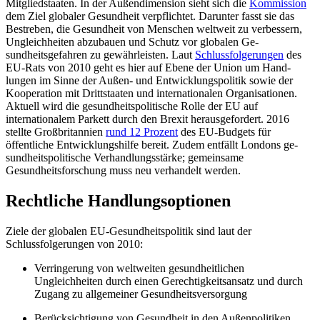
Mit­gliedstaaten. In der Außendimension sieht sich die
Kommission
dem Ziel globaler Ge­sundheit verpflichtet. Darunter fasst sie das
Bestreben, die Gesundheit von Menschen weltweit zu verbessern,
Ungleichheiten abzubauen und Schutz vor globalen Ge­
sundheitsgefahren zu gewährleisten. Laut
Schlussfolgerungen
des
EU-Rats von 2010 geht es hier auf Ebene der Union um Hand­
lungen im Sinne der Außen- und Entwicklungspolitik sowie der
Kooperation mit Drittstaaten und internationalen Orga­nisa­tionen.
Aktuell wird die gesundheits­politi­sche Rolle der EU auf
internationalem Par­kett durch den Brexit herausgefordert. 2016
stellte Großbritannien
rund 12 Pro­zent
des EU-Budgets für
öffentliche Ent­wicklungs­hilfe bereit. Zudem entfällt Lon­dons ge­
sundheitspolitische Verhandlungsstärke; gemein­same
Gesundheitsforschung muss neu verhandelt werden.
Rechtliche Handlungsoptionen
Ziele der globalen EU-Gesundheitspolitik sind laut der
Schlussfolgerungen von 2010:
Verringerung von weltweiten gesundheitlichen
Ungleichheiten durch einen Gerechtigkeitsansatz und durch
Zugang zu allgemeiner Gesundheitsversorgung
Berücksichtigung von Gesundheit in den Außenpolitiken