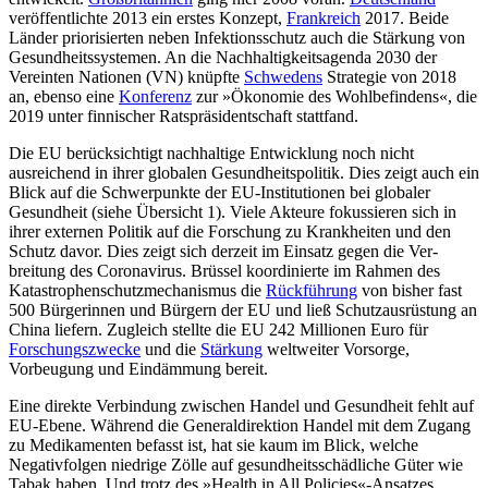
veröffentlichte 2013 ein erstes Kon­zept,
Frankreich
2017. Beide
Länder priori­sierten neben Infektionsschutz auch die Stär­kung von
Gesundheitssystemen. An die Nachhaltigkeitsagenda 2030 der
Verein­ten Nationen (VN) knüpfte
Schwedens
Stra­tegie von 2018
an, ebenso eine
Konferenz
zur »Ökonomie des Wohlbefindens«, die
2019 unter finni­scher Ratspräsidentschaft stattfand.
Die EU berücksichtigt nachhaltige Entwicklung noch nicht
ausreichend in ihrer
globalen Gesundheitspolitik. Dies zeigt auch
ein
Blick auf die Schwerpunkte der EU-Institutionen bei globaler
Gesundheit (siehe Übersicht 1). Viele Akteure fokussieren sich in
ihrer externen Politik auf die Forschung zu Krankheiten und den
Schutz davor. Dies zeigt sich derzeit im Einsatz gegen die Ver­
breitung des Coronavirus. Brüssel koordinierte im Rahmen des
Katastrophenschutz­mechanismus die
Rückführung
von bisher fast
500 Bürgerinnen und Bürgern der EU und ließ Schutzausrüstung an
China lie­fern. Zugleich stellte die EU 242 Millionen Euro für
Forschungszwecke
und die
Stär­kung
weltweiter Vorsorge,
Vorbeugung und Eindämmung bereit.
Eine direkte Verbindung zwischen Han­del und Gesundheit fehlt auf
EU-Ebene. Während die Generaldirektion Handel mit dem Zugang
zu Medikamenten befasst ist, hat sie kaum im Blick, welche
Negativ­folgen niedrige Zölle auf gesundheitsschäd­liche Güter wie
Tabak haben. Und trotz des »Health in All Policies«-Ansatzes