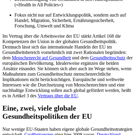
(»Health in All Policies«)
Fokus nicht nur auf Entwicklungspolitik, sondern auch auf
Handel, Migration, Sicherheit, Ernährungssicherheit,
Forschung, Umwelt und Klima
Im Vertrag über die Arbeitsweise der EU stärkt Artikel 168 die
Kompetenzen der Union in der globalen Gesundheitspolitik.
Demnach lässt sich das internationale Han­deln der EU im
Gesundheitsbereich vor­nehmlich mit zwei Rationalen begründen:
dem
Menschenrecht auf Gesundheit
und dem
Gesundheitsschutz
der
europäischen Bevölkerung. Idealerweise ergänzen die beiden
Ansätze einander. Sie können sich aber auch im Wege stehen, wenn
Maßnah­men zum Gesundheitsschutz menschenrechtliche
Implikationen nicht berücksichtigen. Europäische und weltweite
Interessen wie die Durchsetzung von Menschen­rechten und eine
nachhaltige Entwicklung sollen auch global gefördert werden, heißt
es in Artikel 3 des
Vertrags über die EU
.
Eine, zwei, viele globale
Gesundheitspolitiken der EU
Nur wenige EU-Staaten haben eigene globa­le Gesundheitsstrategien
entwickelt.
Groß­britannien
ging hier 2008 voran.
Deutschland