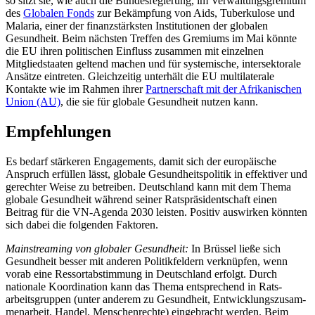
so sitzt sie, wie auch die Bundesregierung, im Verwaltungs­gremium
des
Globalen Fonds
zur Bekämpfung von Aids, Tuberkulose und
Malaria, einer der finanzstärksten Institutionen der
globalen
Gesundheit. Beim nächsten Tref­fen
des Gremiums im Mai könnte
die EU ihren politischen Einfluss zusammen mit einzel­nen
Mitgliedstaaten geltend machen und für systemische, intersektorale
An­sätze ein­treten. Gleichzeitig unterhält die EU multi­
laterale
Kontakte wie im Rah­men ihrer
Part­­nerschaft mit der Afrikanischen
Union (AU)
, die sie für globale Ge­sundheit nutzen kann.
Empfehlungen
Es bedarf stärkeren Engagements, damit sich der europäische
Anspruch erfüllen lässt, globale Gesundheitspolitik in effek­tiver und
gerechter Weise zu betreiben. Deutschland kann mit dem Thema
globale Gesundheit während seiner Ratspräsidentschaft einen
Beitrag für die VN-Agenda 2030 leisten. Positiv auswirken könnten
sich dabei die folgenden Faktoren.
Mainstreaming von globaler Gesundheit:
In Brüssel ließe sich
Gesundheit besser mit anderen Politikfeldern verknüpfen, wenn
vorab eine Ressortabstimmung in Deutschland erfolgt. Durch
nationale Koordination kann das Thema entsprechend in Rats­
arbeits­gruppen (unter ande­rem zu Gesund­heit, Entwicklungszusam­
menarbeit, Han­del, Menschenrechte) ein­gebracht werden. Beim