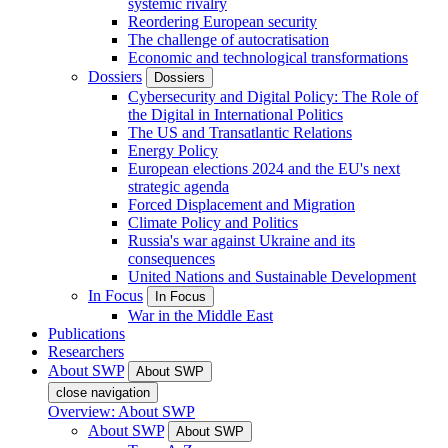
systemic rivalry
Reordering European security
The challenge of autocratisation
Economic and technological transformations
Dossiers
Dossiers
Cybersecurity and Digital Policy: The Role of
the Digital in International Politics
The US and Transatlantic Relations
Energy Policy
European elections 2024 and the EU's next
strategic agenda
Forced Displacement and Migration
Climate Policy and Politics
Russia's war against Ukraine and its
consequences
United Nations and Sustainable Development
In Focus
In Focus
War in the Middle East
Publications
Researchers
About SWP
About SWP
close navigation
Overview: About SWP
About SWP
About SWP