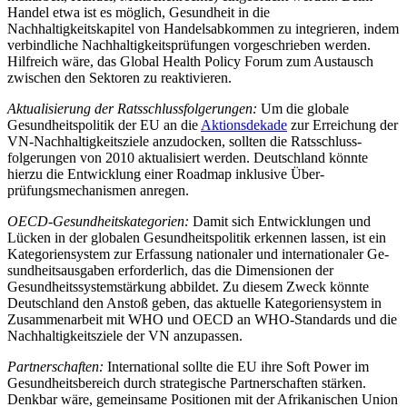
Handel etwa ist es möglich, Gesundheit in die
Nachhaltigkeitskapitel von Han­delsabkommen zu integrieren, indem
ver­bindliche Nach­haltigkeitsprüfungen vorge­schrieben werden.
Hilfreich wäre, das Glo­bal Health Policy Forum zum Aus­tausch
zwischen den Sekto­ren zu reaktivieren.
Aktualisierung der Ratsschlussfolgerungen:
Um die globale
Gesundheitspolitik der EU an die
Aktionsdekade
zur Erreichung der
VN-Nachhaltigkeitsziele anzu­docken, soll­ten die Ratsschluss­
folgerungen von 2010 aktualisiert werden. Deutschland könnte
hierzu die Ent­wicklung einer Road­map in­
klusive Über­
prüfungsmechanismen anregen.
OECD-Gesundheitskategorien:
Damit sich Entwicklungen und
Lücken in der globalen Gesundheitspolitik erkennen las­sen, ist ein
Kategoriensystem zur Erfassung natio­naler und interna­tionaler Ge­
sundheitsaus­ga­ben erforderlich, das die Dimensionen der
Gesundheitssystemstärkung abbildet. Zu diesem Zweck könnte
Deutschland den Anstoß geben, das aktuel­le Kategorien­system in
Zusammenarbeit mit WHO und OECD an WHO-Standards und die
Nachhaltigkeits­ziele der VN anzu­passen.
Partnerschaften:
International sollte die EU ihre Soft Power im
Gesundheitsbereich durch strategische Partnerschaften stär­ken.
Denkbar wäre, gemeinsame Positionen mit der Afrikanischen Union