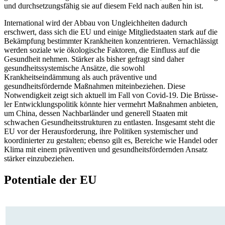
und durchsetzungsfähig sie auf diesem Feld nach außen hin ist.
International wird der Abbau von Ungleichheiten dadurch
erschwert, dass sich die EU und einige Mitgliedstaaten stark auf die
Bekämpfung bestimmter Krankheiten konzentrieren. Vernachlässigt
werden so­ziale wie ökologische Faktoren, die Einfluss auf die
Gesundheit nehmen. Stärker als bisher gefragt sind daher
gesundheits­systemische Ansätze, die sowohl
Krankheitseindämmung als auch präventive und
gesundheitsfördernde Maßnahmen mit­einbeziehen. Diese
Notwendigkeit zeigt sich aktuell im Fall von Covid-19. Die Brüsse­
ler Entwicklungspolitik könnte hier ver­mehrt Maßnahmen anbieten,
um China, dessen Nachbarländer und generell Staaten mit
schwachen Gesundheitsstrukturen zu ent­lasten. Insgesamt steht die
EU vor der Herausforderung, ihre Politiken systemischer und
koordinierter zu gestalten; eben­so gilt es, Bereiche wie Handel oder
Klima mit einem präventiven und gesundheitsfördernden Ansatz
stärker einzubeziehen.
Potentiale der EU