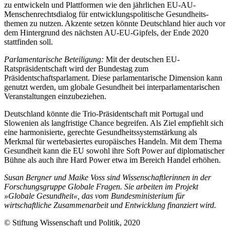
zu ent­wickeln und Plattformen wie den jähr­lichen EU-AU-
Menschenrechtsdialog für entwicklungspolitische Gesundheits­
themen zu nutzen. Ak­zente setzen könn­te Deutschland hier auch vor
dem Hintergrund des nächsten AU-EU-Gipfels, der Ende 2020
stattfinden soll.
Parlamentarische Beteiligung:
Mit der deut­schen EU-
Ratspräsidentschaft wird der Bundestag zum
Präsidentschaftsparlament. Diese parlamentarische Dimension kann
genutzt werden, um globale Gesundheit bei interparlamentarischen
Veranstaltungen einzubeziehen.
Deutschland könnte die Trio-Präsident­schaft mit Portugal und
Slowenien als lang­fristige Chance begreifen. Als Ziel empfiehlt sich
eine harmonisierte, gerechte Gesundheitssystemstärkung als
Merkmal für werte­basiertes europäisches Handeln. Mit dem Thema
Gesundheit kann die EU sowohl ihre Soft Power auf diplomatischer
Bühne als auch ihre Hard Power etwa im Bereich Handel erhöhen.
Susan Bergner und Maike Voss sind Wissenschaftlerinnen in der
Forschungsgruppe Globale Fragen. Sie arbeiten im Projekt
»Globale Gesundheit«, das vom Bundesministerium für
wirtschaftliche Zusammenarbeit und Entwicklung finanziert wird.
© Stiftung Wissenschaft und Politik, 2020