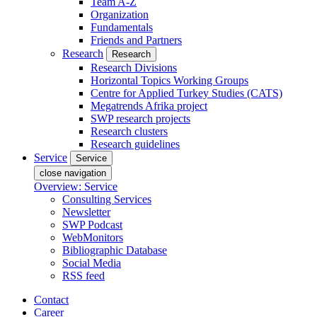
Team A-Z
Organization
Fundamentals
Friends and Partners
Research
Research
Research Divisions
Horizontal Topics Working Groups
Centre for Applied Turkey Studies (CATS)
Megatrends Afrika project
SWP research projects
Research clusters
Research guidelines
Service
Service
close navigation
Overview: Service
Consulting Services
Newsletter
SWP Podcast
WebMonitors
Bibliographic Database
Social Media
RSS feed
Contact
Career