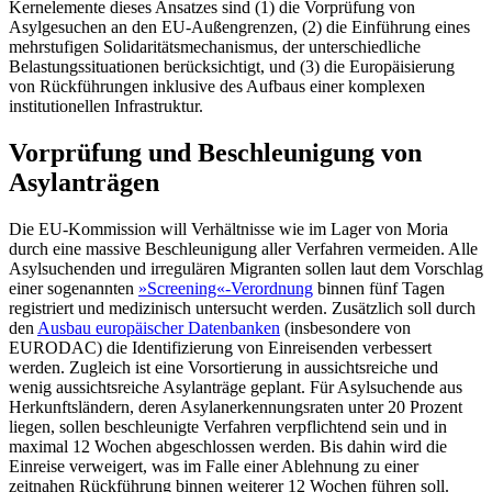
Kernelemente dieses Ansatzes sind (1) die Vorprüfung von
Asylgesuchen an den EU-Außengrenzen, (2) die Einführung eines
mehr­stufigen Solidaritätsmechanismus, der unterschiedliche
Belastungssituationen be­rücksichtigt, und (3) die Europäisierung
von Rückführungen inklusive des Aufbaus einer komplexen
institutionellen Infrastruktur.
Vorprüfung und Beschleunigung von
Asylanträgen
Die EU-Kommission will Verhältnisse wie im Lager von Moria
durch eine massive Beschleunigung aller Verfahren vermeiden. Alle
Asylsuchenden und irregulären Migran­ten sollen laut dem Vorschlag
einer so­genannten
»Screening«-Verordnung
binnen fünf Tagen
registriert und medizinisch un­ter­sucht werden. Zusätzlich soll durch
den
Ausbau europäischer Datenbanken
(insbe­son­dere von
EURODAC) die Identifizierung von Einreisenden verbessert
werden. Zu­gleich ist eine Vorsortierung in aussichts­reiche und
wenig aussichtsreiche Asylanträge geplant. Für Asylsuchende aus
Herkunftsländern, deren Asylanerkennungsraten un­ter 20 Prozent
liegen, sollen beschleu­nigte Verfahren verpflichtend sein und in
maxi­mal 12 Wochen abgeschlossen werden. Bis dahin wird die
Einreise verweigert, was im Falle einer Ablehnung zu einer
zeitnahen Rückführung binnen weiterer 12 Wochen führen soll.