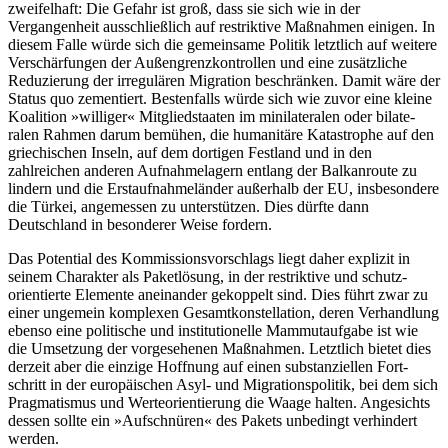
zweifelhaft: Die Gefahr ist groß, dass sie sich wie in der
Vergangenheit ausschließlich auf restriktive Maßnahmen einigen. In
diesem Falle würde sich die gemeinsame Politik letztlich auf weitere
Verschärfungen der Außengrenzkontrollen und eine zusätz­liche
Reduzierung der irregulären Migra­tion beschränken. Damit wäre der
Status quo zementiert. Bestenfalls würde sich wie zuvor eine kleine
Koalition »williger« Mit­gliedstaaten im minilateralen oder bilate­
ralen Rahmen darum bemühen, die huma­nitäre Katastrophe auf den
griechischen Inseln, auf dem dortigen Festland und in den
zahlreichen anderen Aufnahmelagern entlang der Balkanroute zu
lindern und die Erstaufnahmeländer außerhalb der EU, ins­besondere
die Türkei, angemessen zu unter­stützen. Dies dürfte dann
Deutschland in besonderer Weise fordern.
Das Potential des Kommissionsvorschlags liegt daher explizit in
seinem Charakter als Paketlösung, in der restriktive und schutz­
orientierte Elemente aneinander gekoppelt sind. Dies führt zwar zu
einer ungemein komplexen Gesamtkonstellation, deren Ver­handlung
ebenso eine politische und insti­tutionelle Mammutaufgabe ist wie
die Um­setzung der vorgesehenen Maßnahmen. Letztlich bietet dies
derzeit aber die einzige Hoff­nung auf einen substanziellen Fort­
schritt in der europäischen Asyl- und Migra­tionspolitik, bei dem sich
Pragmatismus und Werteorientierung die Waage halten. Angesichts
dessen sollte ein »Aufschnüren« des Pakets unbedingt verhindert
werden.