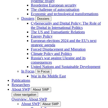
systemic rivalry
Reordering European security
The challenge of autocratisation
Economic and technological transformations
Dossiers
Dossiers
Cybersecurity and Digital Policy: The Role of
the Digital in International Politics
The US and Transatlantic Relations
Energy Policy
European elections 2024 and the EU's next
strategic agenda
Forced Displacement and Migration
Climate Policy and Politics
Russia's war against Ukraine and its
consequences
United Nations and Sustainable Development
In Focus
In Focus
War in the Middle East
Publications
Researchers
About SWP
About SWP
close navigation
Overview: About SWP
About SWP
About SWP