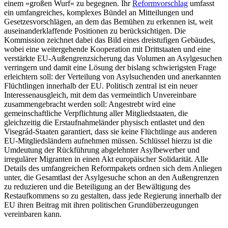
einem »großen Wurf« zu begegnen. Ihr
Reformvorschlag
umfasst
ein umfangreiches, komplexes Bün­del an Mitteilungen und
Gesetzesvorschlägen, an dem das Bemühen zu erkennen ist, weit
auseinanderklaffende Positionen zu berücksichtigen. Die
Kommission zeichnet dabei das Bild eines dreistufigen Gebäudes,
wobei eine weitergehende Kooperation mit Drittstaaten und eine
verstärkte EU-Außen­grenzsicherung das Volumen an Asylgesuchen
verringern und damit eine Lösung der bislang schwierigsten Frage
erleichtern soll: der Verteilung von Asylsuchenden und an­erkannten
Flüchtlingen innerhalb der EU. Politisch zentral ist ein neuer
Interessen­ausgleich, mit dem das vermeintlich Un­vereinbare
zusammengebracht werden soll: Angestrebt wird eine
gemeinschaftliche Verpflichtung aller Mitgliedstaaten, die
gleichzeitig die Erstaufnahmeländer phy­sisch entlastet und den
Visegrád-Staaten garantiert, dass sie keine Flüchtlinge aus anderen
EU-Mitgliedsländern aufnehmen müssen. Schlüssel hierzu ist die
Umdeutung der Rückführung abgelehnter Asyl­bewerber und
irregulärer Migranten in einen Akt europäischer Solidarität. Alle
Details des umfangreichen Reformpakets ordnen sich dem Anliegen
unter, die Gesamtlast der Asylgesuche schon an den Außengrenzen
zu reduzieren und die Beteiligung an der Bewältigung des
Restaufkommens so zu gestalten, dass jede Regierung innerhalb der
EU ihren Beitrag mit ihren politischen Grund­überzeugungen
vereinbaren kann.