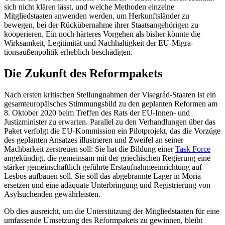
sich nicht klä­ren lässt, und welche Methoden einzelne
Mitgliedstaaten anwenden werden, um Herkunftsländer zu
bewegen, bei der Rück­übernahme ihrer Staatsangehörigen zu
kooperieren. Ein noch härteres Vorgehen als bisher könnte die
Wirksamkeit, Legiti­mität und Nach­haltigkeit der EU-Migra­
tionsaußenpolitik erheblich beschädigen.
Die Zukunft des Reformpakets
Nach ersten kritischen Stellungnahmen der Visegrád-Staaten ist ein
gesamteuropäisches Stimmungsbild zu den geplanten Reformen am
8. Oktober 2020 beim Treffen des Rats der EU-Innen- und
Justizminister zu erwar­ten. Parallel zu den Verhandlungen über das
Paket verfolgt die EU-Kommission ein Pilotprojekt, das die Vorzüge
des geplanten Ansatzes illustrieren und Zweifel an seiner
Machbarkeit zerstreuen soll: Sie hat die Bildung einer
Task Force
angekündigt, die gemeinsam mit der griechischen Regierung eine
stärker gemeinschaftlich geführte Erst­aufnahmeeinrichtung auf
Lesbos aufbauen soll. Sie soll das abgebrannte Lager in Moria
ersetzen und eine adäquate Unterbringung und Registrierung von
Asylsuchenden gewährleisten.
Ob dies ausreicht, um die Unterstützung der Mitgliedstaaten für eine
umfassende Umsetzung des Reformpakets zu gewinnen, bleibt