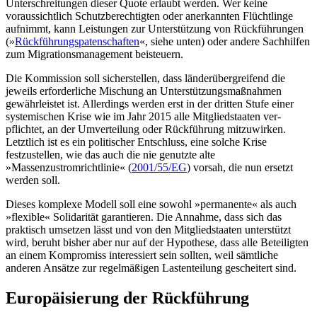
Unterschreitungen dieser Quote erlaubt werden. Wer keine
voraussichtlich Schutzberechtigten oder anerkannten Flüchtlinge
aufnimmt, kann Leistungen zur Unterstützung von Rückführungen
(»
Rückführungspatenschaf­ten
«, siehe unten) oder andere Sachhilfen
zum Migrationsmanagement beisteuern.
Die Kommission soll sicherstellen, dass länderübergreifend die
jeweils erforderliche Mischung an Unterstützungsmaßnahmen
gewährleistet ist. Allerdings werden erst in der dritten Stufe einer
systemischen Krise wie im Jahr 2015 alle Mitgliedstaaten ver­
pflichtet, an der Umverteilung oder Rück­führung mitzuwirken.
Letztlich ist es ein politischer Entschluss, eine solche Krise
festzustellen, wie das auch die nie genutzte alte
»Massenzustromrichtlinie« (
2001/55/EG
) vorsah, die nun ersetzt
werden soll.
Dieses komplexe Modell soll eine sowohl »permanente« als auch
»flexible« Solidarität garantieren. Die Annahme, dass sich das
praktisch umsetzen lässt und von den Mit­gliedstaaten unterstützt
wird, beruht bisher aber nur auf der Hypothese, dass alle Betei­ligten
an einem Kompromiss interessiert sein sollten, weil sämtliche
anderen Ansätze zur regelmäßigen Lastenteilung gescheitert sind.
Europäisierung der Rückführung