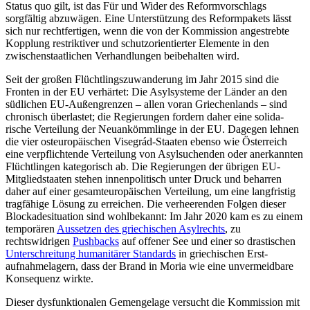
Status quo gilt, ist das Für und Wider des Reformvorschlags
sorgfältig abzuwägen. Eine Unterstützung des Reform­pakets lässt
sich nur rechtfertigen, wenn die von der Kommission angestrebte
Kopp­lung restriktiver und schutzorientierter Elemente in den
zwischenstaatlichen Ver­handlungen beibehalten wird.
Seit der großen Flüchtlingszuwanderung im Jahr 2015 sind die
Fronten in der EU ver­härtet: Die Asylsysteme der Länder an den
südlichen EU-Außengrenzen – allen voran Griechenlands – sind
chronisch überlastet; die Regierungen fordern daher eine solida­
rische Verteilung der Neuankömmlinge in der EU. Dagegen lehnen
die vier osteuro­päischen Visegrád-Staaten ebenso wie Öster­reich
eine verpflichtende Verteilung von Asylsuchenden oder anerkannten
Flücht­lingen kategorisch ab. Die Regierungen der übrigen EU-
Mitgliedstaaten stehen innen­politisch unter Druck und beharren
daher auf einer gesamteuropäischen Verteilung, um eine langfristig
tragfähige Lösung zu erreichen. Die verheerenden Folgen dieser
Blockadesituation sind wohlbekannt: Im Jahr 2020 kam es zu einem
temporären
Aussetzen des griechischen Asylrechts
, zu
rechtswidrigen
Pushbacks
auf offener See und einer so drastischen
Unterschreitung humanitärer Standards
in griechischen Erst­
aufnahmelagern, dass der Brand in Moria wie eine unvermeidbare
Konsequenz wirkte.
Dieser dysfunktionalen Gemengelage ver­sucht die Kommission mit