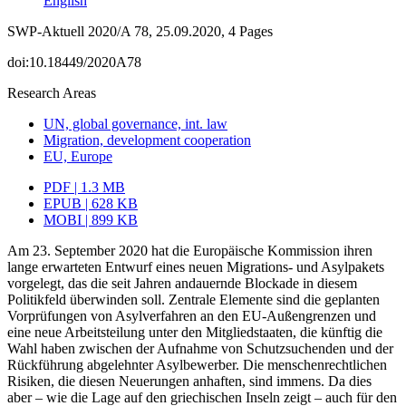
English
SWP-Aktuell 2020/A 78, 25.09.2020, 4 Pages
doi:10.18449/2020A78
Research Areas
UN, global governance, int. law
Migration, development cooperation
EU, Europe
PDF | 1.3 MB
EPUB | 628 KB
MOBI | 899 KB
Am 23. September 2020 hat die Europäische Kommission ihren
lange erwarteten Ent­wurf eines neuen Migrations- und Asylpakets
vorgelegt, das die seit Jahren andauernde Blockade in diesem
Politikfeld überwinden soll. Zentrale Elemente sind die geplanten
Vorprüfungen von Asylverfahren an den EU-Außengrenzen und
eine neue Arbeitsteilung unter den Mitgliedstaaten, die künftig die
Wahl haben zwischen der Aufnahme von Schutzsuchenden und der
Rückführung abgelehnter Asylbewerber. Die menschenrecht­lichen
Risiken, die diesen Neuerungen anhaften, sind immens. Da dies
aber – wie die Lage auf den griechischen Inseln zeigt – auch für den