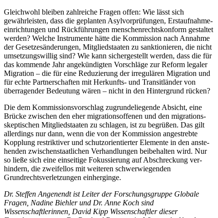
Gleichwohl bleiben zahlreiche Fragen offen: Wie lässt sich
gewährleisten, dass die geplanten Asylvorprüfungen, Erstaufnahme­
einrichtungen und Rückführungen men­schenrechtskonform gestaltet
werden? Wel­che Instrumente hätte die Kommission nach Annahme
der Gesetzesänderungen, Mitglied­staaten zu sanktionieren, die nicht
umset­zungswillig sind? Wie kann sichergestellt werden, dass die für
das kommende Jahr an­gekündigten Vorschläge zur Reform legaler
Migration – die für eine Reduzierung der irregulären Migration und
für echte Part­nerschaften mit Herkunfts- und Transitlän­der von
überragender Bedeutung wären – nicht in den Hintergrund rücken?
Die dem Kommissionsvorschlag zugrundeliegende Absicht, eine
Brücke zwischen den eher migrationsoffenen und den migra­tions­
skeptischen Mitgliedstaaten zu schla­gen, ist zu begrüßen. Das gilt
allerdings nur dann, wenn die von der Kommission an­gestrebte
Kopplung restriktiver und schutzorientierter Elemente in den anste­
henden zwischenstaatlichen Verhandlungen beibehalten wird. Nur
so ließe sich eine ein­seitige Fokussierung auf Abschreckung ver­
hindern, die zweifellos mit weiteren schwerwiegenden
Grundrechtsverletzungen einherginge.
Dr. Steffen Angenendt ist Leiter der Forschungsgruppe Globale
Fragen, Nadine Biehler und Dr. Anne Koch sind
Wissenschaftlerinnen, David Kipp Wissenschaftler dieser