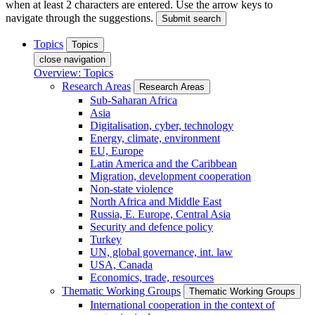
when at least 2 characters are entered. Use the arrow keys to
navigate through the suggestions.
Submit search
Topics
Topics
close navigation
Overview: Topics
Research Areas
Research Areas
Sub-Saharan Africa
Asia
Digitalisation, cyber, technology
Energy, climate, environment
EU, Europe
Latin America and the Caribbean
Migration, development cooperation
Non-state violence
North Africa and Middle East
Russia, E. Europe, Central Asia
Security and defence policy
Turkey
UN, global governance, int. law
USA, Canada
Economics, trade, resources
Thematic Working Groups
Thematic Working Groups
International cooperation in the context of