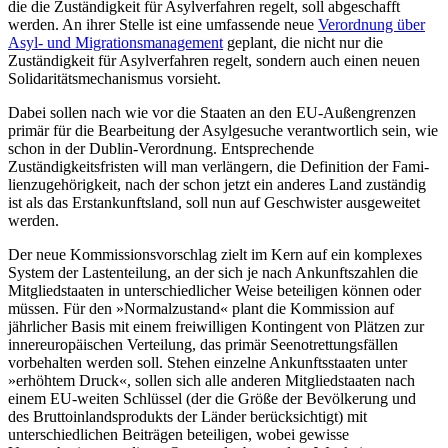
die die Zuständig­keit für Asylverfahren regelt, soll abgeschafft
werden. An ihrer Stelle ist eine um­fas­sende neue
Verordnung über
Asyl- und Migrationsmanagement
geplant, die nicht nur die
Zuständigkeit für Asylverfahren regelt, sondern auch einen neuen
Solidaritäts­mechanismus vorsieht.
Dabei sollen nach wie vor die Staaten an den EU-Außengrenzen
primär für die Be­arbeitung der Asylgesuche verantwortlich sein, wie
schon in der Dublin-Verordnung. Entsprechende
Zuständigkeitsfristen will man verlängern, die Definition der Fami­
lienzugehörigkeit, nach der schon jetzt ein anderes Land zuständig
ist als das Erst­ankunftsland, soll nun auf Geschwister ausgeweitet
werden.
Der neue Kommissionsvorschlag zielt im Kern auf ein komplexes
System der Lasten­teilung, an der sich je nach Ankunftszahlen die
Mitgliedstaaten in unterschiedlicher Weise beteiligen können oder
müssen. Für den »Normalzustand« plant die Kom­mission auf
jährlicher Basis mit einem frei­willigen Kontingent von Plätzen zur
inner­europäischen Verteilung, das primär See­not­rettungsfällen
vorbehalten werden soll. Stehen einzelne Ankunftsstaaten unter
»erhöhtem Druck«, sollen sich alle anderen Mitgliedstaaten nach
einem EU-weiten Schlüssel (der die Größe der Bevölkerung und
des Bruttoinlandsprodukts der Länder berücksichtigt) mit
unterschiedlichen Bei­trägen beteiligen, wobei gewisse