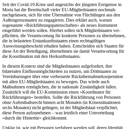
Seit der Covid-19-Krise und angesichts der jüngsten Ereignisse in
Moria hat die Bereit­schaft vieler EU-Mitgliedstaaten nochmals
nachgelassen, sich für eine Übernahme von Flüchtlingen aus den
Außengrenzstaaten zu engagieren. Dies erklärt auch, warum
sogenannte »
Rückführungspatenschaften« als neues Instrument
eingeführt werden sollen. Hierbei sollen sich Mitgliedstaaten ver­
pflichten, die Verantwortung für kon­krete Personen zu übernehmen,
die in belas­teten Erstankunftsstaaten einen rechtsgülti­gen
Ausweisungsbescheid erhalten haben. Entscheiden sich Staaten für
diese Art der Beteiligung, übernehmen sie damit Ver­antwortung für
die Koordination mit den Herkunftsstaaten.
In diesem Kontext sind die Mitglied­staaten aufgefordert, ihre
bilateralen Ein­fluss­möglichkeiten zu nutzen, um Dritt­staaten zu
Vereinbarungen über eine ver­bes­serte Rückübernahmekooperation
mit allen EU-Mitgliedstaaten zu bewegen. Das würde auch
Maßnahmen ermöglichen, die in natio­nale Zuständigkeit fallen.
Zusätzlich will die EU-Kommission einen »Koordinator für
Rückführungen« bestellen. Sollte die Rück­führung von Personen
ohne Aufenthalts­recht binnen acht Monaten (in Krisensitua­tionen
sechs Monaten) nicht gelingen, ist der Mitgliedstaat verpflichtet,
diese Person aufzunehmen – was letztlich einer Umver­teilung
»durch die Hintertür« gleichkommt.
Unklar ist, wie mit Personen verfahren werden soll, deren Identität