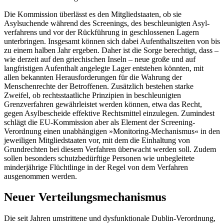
Die Kommission überlässt es den Mitgliedstaaten, ob sie
Asylsuchende während des Screenings, des beschleunigten Asyl­
verfahrens und vor der Rückführung in geschlossenen Lagern
unterbringen. Insge­samt können sich dabei Aufenthaltszeiten von bis
zu einem halben Jahr ergeben. Daher ist die Sorge berechtigt, dass –
wie derzeit auf den griechischen Inseln – neue große und auf
langfristigen Aufenthalt angelegte Lager entstehen könnten, mit
allen bekann­ten Herausforderungen für die Wahrung der
Menschenrechte der Betroffenen. Zu­sätzlich bestehen starke
Zweifel, ob rechts­staatliche Prinzipien in beschleunigten
Grenzverfahren gewährleistet werden kön­nen, etwa das Recht,
gegen Asylbescheide effektive Rechtsmittel einzulegen. Zumindest
schlägt die EU-Kommission aber als Element der Screening-
Verordnung einen unabhängigen »Monitoring-Mechanismus« in den
jeweiligen Mitgliedstaaten vor, mit dem die Einhaltung von
Grundrechten bei diesem Verfahren überwacht werden soll. Zudem
sollen besonders schutzbedürftige Personen wie unbegleitete
minderjährige Flüchtlinge in der Regel von dem Verfahren
ausgenommen werden.
Neuer Verteilungsmechanismus
Die seit Jahren umstrittene und dysfunktio­nale Dublin-Verordnung,