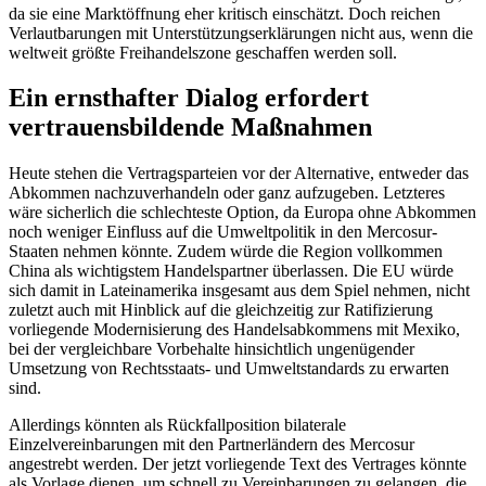
da sie eine Marktöffnung eher kritisch einschätzt. Doch reichen
Verlautbarungen mit Unterstützungserklärungen nicht aus, wenn die
weltweit größte Freihandelszone geschaffen werden soll.
Ein ernsthafter Dialog erfordert
vertrauensbildende Maßnahmen
Heute stehen die Vertragsparteien vor der Alternative, entweder das
Abkommen nachzuverhandeln oder ganz aufzugeben. Letzteres
wäre sicherlich die schlechteste Option, da Europa ohne Abkommen
noch weniger Einfluss auf die Umweltpolitik in den Mercosur-
Staaten nehmen könnte. Zudem würde die Region vollkommen
China als wichtigstem Handelspartner überlassen. Die EU würde
sich damit in Lateinamerika insgesamt aus dem Spiel nehmen, nicht
zuletzt auch mit Hinblick auf die gleichzeitig zur Ratifizierung
vorliegende Modernisierung des Handelsabkommens mit Mexiko,
bei der vergleichbare Vorbehalte hinsichtlich ungenügender
Umsetzung von Rechtsstaats- und Umweltstandards zu erwarten
sind.
Allerdings könnten als Rückfallposition bilaterale
Einzelvereinbarungen mit den Partnerländern des Mercosur
angestrebt werden. Der jetzt vorliegende Text des Vertrages könnte
als Vorlage dienen, um schnell zu Vereinbarungen zu gelangen, die