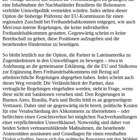
eine Inhaftnahme der Nachbarländer Brasiliens für Bolsonaros
verfehlte Umweltpolitik vermeiden würden. Indes stehen dieser
Option die bisherige Präferenz der EU-Kommission für einen
regionalen Zuschnitt bei Freihandelsabkommen entgegen, wie auch
Mercosur-interne Regelungen, die keine individuellen
Freihandelsabkommen gestatten. Gegenwärtig scheint es keine
Bereitschaft zu geben, diese Positionen aufzugeben und die
bestehenden Hindernisse zu beseitigen.
So bleibt letztlich nur die Option, die Partner in Lateinamerika zu
Zugeständnissen in den Umweltfragen zu bewegen – etwa in
Anlehnung an die gemeinsame Erklärung, die die EU und Südkorea
zur Ergänzung ihres Freihandelsabkommens mit Bezug auf
arbeitsrechtliche Regelungen abgegeben haben. Indes scheint auch
dieser Weg verstellt: Die Verlässlichkeit der Partner, dass
vertragliche Regelungen eingehalten werden, steht in Frage, wenn
diese nicht mit Sanktionen versehen sind. Den Regierungen in
Buenos Aires, Brasilia, Paris und Berlin fehlt es an gegenseitigem
Vertrauen. Daher sind sie gegenwärtig nicht bereit, politische Kosten
für eine Verabschiedung des Abkommens zu übernehmen – oder
befürchten einen Gesichtsverlust bei möglichen Nachverhandlungen
einer verpflichtenden Umweltklausel. Notwendig sind daher von
beiden Seiten vertrauensbildende Maßnahmen, die bestehende
Animositäten ausräumen und Grundlagen für einen ernsthaften
Dialog schaffen, bevor sich das politische Panorama mit den Wahlen