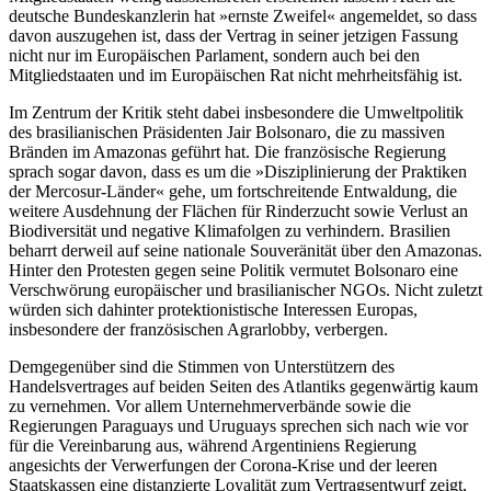
deutsche Bundeskanzlerin hat »ernste Zweifel« angemeldet, so dass
davon auszugehen ist, dass der Vertrag in seiner jetzigen Fassung
nicht nur im Europäischen Parlament, sondern auch bei den
Mitgliedstaaten und im Europäischen Rat nicht mehrheitsfähig ist.
Im Zentrum der Kritik steht dabei insbesondere die Umweltpolitik
des brasilianischen Präsidenten Jair Bolsonaro, die zu massiven
Bränden im Amazonas geführt hat. Die französische Regierung
sprach sogar davon, dass es um die »Disziplinierung der Praktiken
der Mercosur-Länder« gehe, um fortschreitende Entwaldung, die
weitere Ausdehnung der Flächen für Rinderzucht sowie Verlust an
Biodiversität und negative Klimafolgen zu verhindern. Brasilien
beharrt derweil auf seine nationale Souveränität über den Amazonas.
Hinter den Protesten gegen seine Politik vermutet Bolsonaro eine
Verschwörung europäischer und brasilianischer NGOs. Nicht zuletzt
würden sich dahinter protektionistische Interessen Europas,
insbesondere der französischen Agrarlobby, verbergen.
Demgegenüber sind die Stimmen von Unterstützern des
Handelsvertrages auf beiden Seiten des Atlantiks gegenwärtig kaum
zu vernehmen. Vor allem Unternehmerverbände sowie die
Regierungen Paraguays und Uruguays sprechen sich nach wie vor
für die Vereinbarung aus, während Argentiniens Regierung
angesichts der Verwerfungen der Corona-Krise und der leeren
Staatskassen eine distanzierte Loyalität zum Vertragsentwurf zeigt,