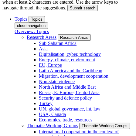
when at least 2 characters are entered. Use the arrow keys to
navigate through the suggestions.
Submit search
Topics
Topics
close navigation
Overview: Topics
Research Areas
Research Areas
Sub-Saharan Africa
Asia
Digitalisation, cyber, technology
Energy, climate, environment
EU, Europe
Latin America and the Caribbean
Migration, development cooperation
Non-state violence
North Africa and Middle East
Russia, E. Europe, Central Asia
Security and defence policy
Turkey
UN, global governance, int. law
USA, Canada
Economics, trade, resources
Thematic Working Groups
Thematic Working Groups
International cooperation in the context of