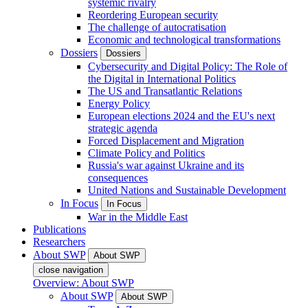
systemic rivalry
Reordering European security
The challenge of autocratisation
Economic and technological transformations
Dossiers
Dossiers
Cybersecurity and Digital Policy: The Role of
the Digital in International Politics
The US and Transatlantic Relations
Energy Policy
European elections 2024 and the EU's next
strategic agenda
Forced Displacement and Migration
Climate Policy and Politics
Russia's war against Ukraine and its
consequences
United Nations and Sustainable Development
In Focus
In Focus
War in the Middle East
Publications
Researchers
About SWP
About SWP
close navigation
Overview: About SWP
About SWP
About SWP